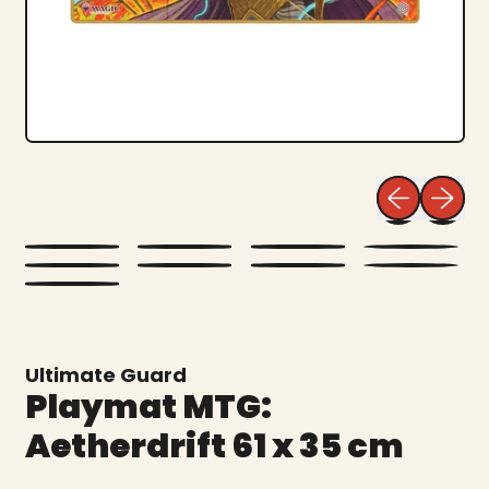
Vorheriges 
Nächst
Ultimate Guard
Playmat MTG:
Aetherdrift 61 x 35 cm