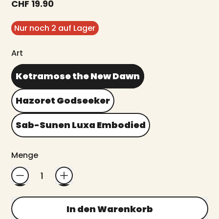
Normaler Preis
CHF 19.90
Nur noch 2 auf Lager
Art
Ketramose the New Dawn
Hazoret Godseeker
Sab-Sunen Luxa Embodied
Menge
In den Warenkorb