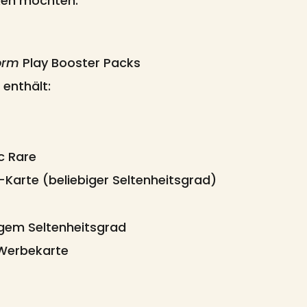
ken möchten.
orm
Play Booster Packs
enthält:
c Rare
il-Karte (beliebiger Seltenheitsgrad)
ligem Seltenheitsgrad
 Werbekarte