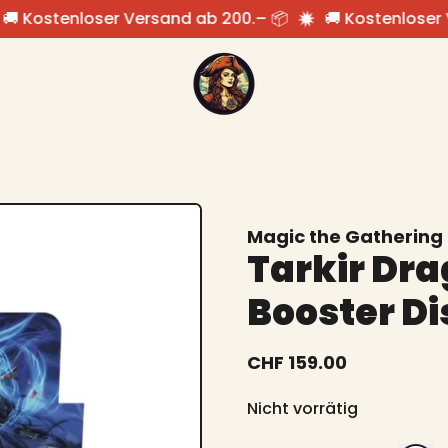
 Kostenloser Versand ab 200.– 📦
🚚 Kostenloser V
Magic the Gathering
Tarkir Dra
Booster Di
Normaler Preis
CHF 159.00
Nicht vorrätig