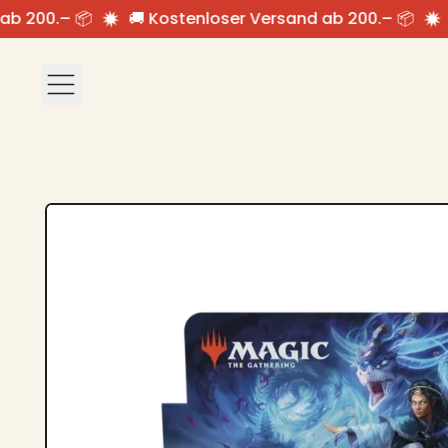
 200.– 📦
🚚 Kostenloser Versand ab 200.– 📦

Menü