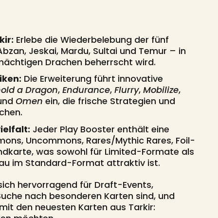
ir:
Erlebe die Wiederbelebung der fünf
Abzan, Jeskai, Mardu, Sultai und Temur – in
 mächtigen Drachen beherrscht wird.
iken:
Die Erweiterung führt innovative
old a Dragon
,
Endurance
,
Flurry
,
Mobilize
,
und
Omen
ein, die frische Strategien und
chen.
elfalt:
Jeder Play Booster enthält eine
ons, Uncommons, Rares/Mythic Rares, Foil-
ndkarte, was sowohl für Limited-Formate als
u im Standard-Format attraktiv ist.
sich hervorragend für Draft-Events,
Suche nach besonderen Karten sind, und
s mit den neuesten Karten aus Tarkir: