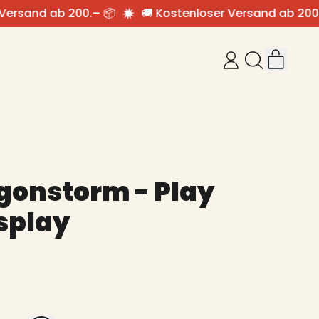
ersand ab 200.– 📦
🚚 Kostenloser Versand ab 200.–
Arti
Anmelden
Unsere
Ware
Seite
durchsuc
gonstorm - Play
splay