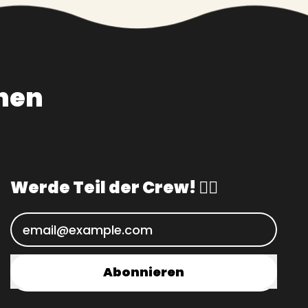
nen
Werde Teil der Crew! 🏴‍☠️
E-Mail-Adresse
Abonnieren